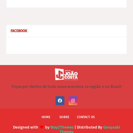
FACEBOOK
Fique por dentro de tudo oque acontece na região e no Brasil!
HOME
SOBRE
CONTACT US
Designed with
by
Way2Themes
| Distributed By
Gooyaabi
Themes