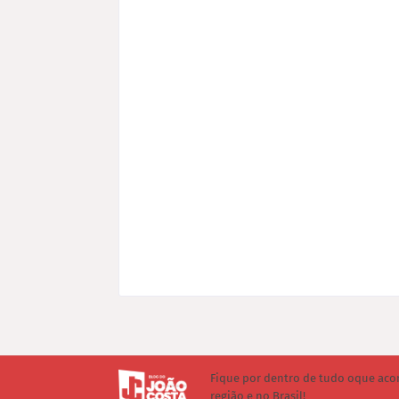
Fique por dentro de tudo oque aco
região e no Brasil!