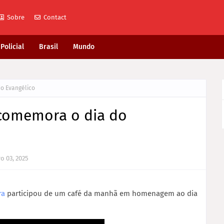
Sobre
Contact
Policial
Brasil
Mundo
do Evangélico
 comemora o dia do
o 03, 2025
ra
participou de um café da manhã em homenagem ao dia