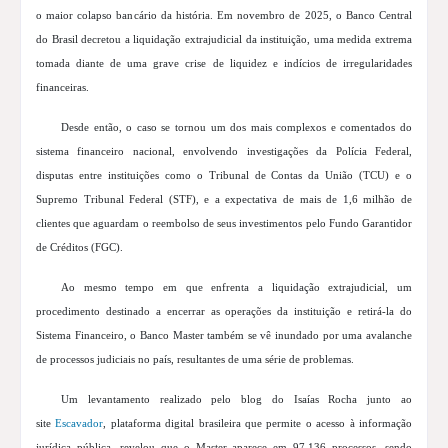
o maior colapso bancário da história. Em novembro de 2025, o Banco Central
do Brasil decretou a liquidação extrajudicial da instituição, uma medida extrema
tomada diante de uma grave crise de liquidez e indícios de irregularidades
financeiras.
Desde então, o caso se tornou um dos mais complexos e comentados do
sistema financeiro nacional, envolvendo investigações da Polícia Federal,
disputas entre instituições como o Tribunal de Contas da União (TCU) e o
Supremo Tribunal Federal (STF), e a expectativa de mais de 1,6 milhão de
clientes que aguardam o reembolso de seus investimentos pelo Fundo Garantidor
de Créditos (FGC).
Ao mesmo tempo em que enfrenta a liquidação extrajudicial, um
procedimento destinado a encerrar as operações da instituição e retirá-la do
Sistema Financeiro, o Banco Master também se vê inundado por uma avalanche
de processos judiciais no país, resultantes de uma série de problemas.
Um levantamento realizado pelo
blog do Isaías Rocha
junto ao
site
Escavador
, plataforma digital brasileira que permite o acesso à informação
jurídica pública, revelou que o Master aparece em 97.136 processos, sendo