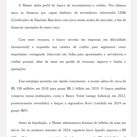
O Master tinha perfil de banco de investimentos e crédito. Nos últimos
anos, se destacou por captar dinheiro de investidores oferecendo CDBs
(Certificados de Depósito Bancário) com juros muito acima do mercado, a fim de
financiar operações de maior risco.
Com esses recursos, o banco investia em empresas em dificuldade
(turnaround) e expandiu sua carteira de crédito para segmentos como
empréstimo consignado (desconto em folha para aposentados e servidores) e
crédito pessoal, além de atuar em gestão de recursos, seguros e fusões e
aquisições.
Essa estratégia permitiu um rápido crescimento: a receita saltou de cerca de
R$ 190 milhões em 2018 para quase R$ 1 bilhão em 2019. O banco também
comprou outras instituições, como o Banco Voiter (antigo Indusval, em 2022,
posteriormente revendido) e lançou a seguradora Kovr (vendida em 2024 ao
grupo J&F).
Antes da liquidação, o Master administrava dezenas de bilhões de reais em
ativos. Só no primeiro semestre de 2024, registrou lucro líquido superior a R$