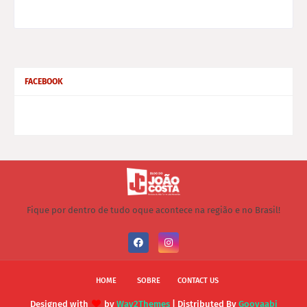
FACEBOOK
Fique por dentro de tudo oque acontece na região e no Brasil!
HOME
SOBRE
CONTACT US
Designed with
by
Way2Themes
| Distributed By
Gooyaabi