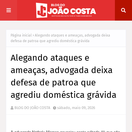
Página inicial
Alegando ataques e ameaças, advogada deixa
defesa de patroa que agrediu doméstica grávida
Alegando ataques e
ameaças, advogada deixa
defesa de patroa que
agrediu doméstica grávida
BLOG DO JOÃO COSTA
sábado, maio 09, 2026
A advogada Nathaly Moraes anunciou neste sábado (9) que não