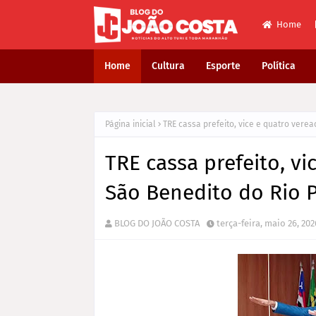
Home
Home
Cultura
Esporte
Política
Página inicial
TRE cassa prefeito, vice e quatro vere
TRE cassa prefeito, v
São Benedito do Rio 
BLOG DO JOÃO COSTA
terça-feira, maio 26, 202