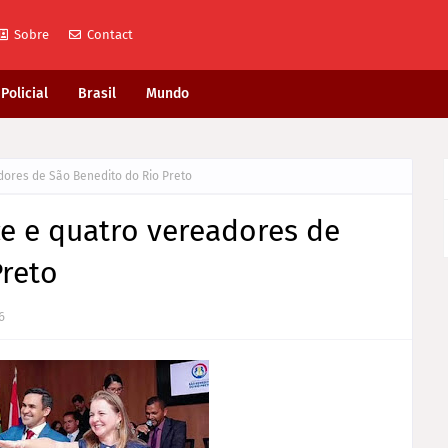
Sobre
Contact
Policial
Brasil
Mundo
adores de São Benedito do Rio Preto
ice e quatro vereadores de
Preto
6