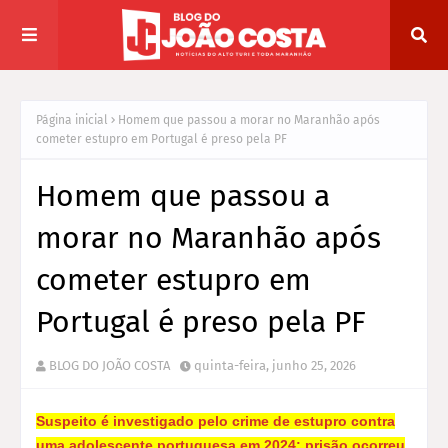
Página inicial
Homem que passou a morar no Maranhão após
cometer estupro em Portugal é preso pela PF
Homem que passou a
morar no Maranhão após
cometer estupro em
Portugal é preso pela PF
BLOG DO JOÃO COSTA
quinta-feira, junho 25, 2026
Suspeito é investigado pelo crime de estupro contra
uma adolescente portuguesa em 2024; prisão ocorreu