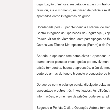
organização criminosa suspeita de atuar com tráfi
resultou, até o momento, na prisão de policiais mili
apontados como integrantes do grupo.
Coordenada pela Superintendência Estadual de Repr
Centro Integrado de Operações de Segurança (Ciop
Polícia Militar do Maranhão, com participação do 
Ostensivas Táticas Metropolitanas (Rotam) e da Dir
Ao todo, a operação tem como alvos 12 pessoas, entr
outras cinco pessoas investigadas por envolvime
prisão temporária, busca e apreensão, além de me
porte de armas de fogo e bloqueio e sequestro de b
De acordo com o balanço parcial divulgado pelas auto
aposentado e outros três investigados. As diligên
informações, e o número de prisões pode ser ampli
Segundo a Polícia Civil, a Operação Astreia tem co