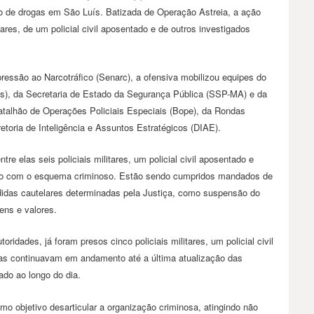
co de drogas em São Luís. Batizada de Operação Astreia, a ação
tares, de um policial civil aposentado e de outros investigados
essão ao Narcotráfico (Senarc), a ofensiva mobilizou equipes do
s), da Secretaria de Estado da Segurança Pública (SSP-MA) e da
Batalhão de Operações Policiais Especiais (Bope), da Rondas
etoria de Inteligência e Assuntos Estratégicos (DIAE).
e elas seis policiais militares, um policial civil aposentado e
nto com o esquema criminoso. Estão sendo cumpridos mandados de
didas cautelares determinadas pela Justiça, como suspensão do
ens e valores.
ridades, já foram presos cinco policiais militares, um policial civil
cias continuavam em andamento até a última atualização das
ado ao longo do dia.
mo objetivo desarticular a organização criminosa, atingindo não