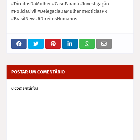
#DireitosDaMulher #CasoParaná #Investigação
#PolíciaCivil #DelegaciaDaMulher #NotíciasPR
#BrasilNews #DireitosHumanos
POSTAR UM COMENTÁRIO
0 Comentários